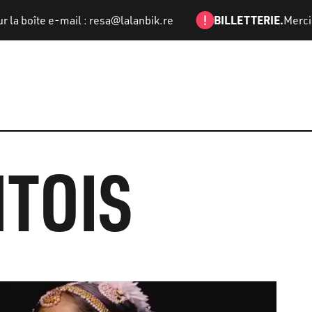
Information :
BILLETTERIE.
e-mail : resa@lalanbik.re
Merci de nous c
MTOIS