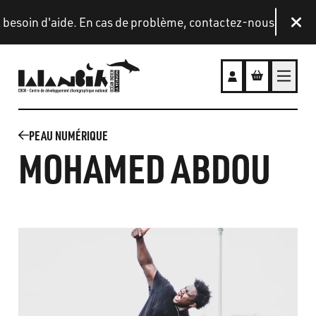
Aller au contenu principal
de. En cas de problème, contactez-nous sur la boîte e-mail 
Fer
PEAU NUMÉRIQUE
MOHAMED ABDOU