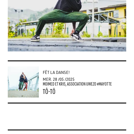
FÊT LA DANSE!
MERCREDI
MAI
MER.
28
/05
/2025
MOIMED ET KRIS, ASSOCIATION UWEZO #MAYOTTE
TÔ-TÖ